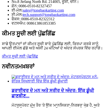
No.8 Jiefang North Rd. 214005, ਵੂਸ਼ੀ, ਚੀਨ।
ਫ਼ੋਨ: 0086-0510-82327457
ਈ-ਮੇਲ:
sales@tongbaokarting.com
ਈ-ਮੇਲ:
tech.support@tongbaokarting.com
ਫੈਕਸ: 0086-0510-82322312
ਵਟਸਐਪ: 008613861853385
ਕੀਮਤ ਸੂਚੀ ਲਈ ਪੁੱਛਗਿੱਛ
ਸਾਡੇ ਉਤਪਾਦਾਂ ਜਾਂ ਕੀਮਤ ਸੂਚੀ ਬਾਰੇ ਪੁੱਛਗਿੱਛ ਲਈ, ਕਿਰਪਾ ਕਰਕੇ ਸਾਨੂੰ
ਆਪਣੀ ਈਮੇਲ ਛੱਡੋ ਅਤੇ ਅਸੀਂ 24 ਘੰਟਿਆਂ ਦੇ ਅੰਦਰ ਸੰਪਰਕ ਵਿੱਚ ਰਹਾਂਗੇ।
ਕੀਮਤ ਸੂਚੀ ਲਈ ਪੁੱਛਗਿੱਛ
ਨਵੀਨਤਮ
ਖ਼ਬਰਾਂ
ਡਰਾਈਵਰ ਦੇ ਮਨ ਅਤੇ ਸਰੀਰ ਦੇ ਅੰਦਰ: ਇੱਕ ਡੂੰਘੀ
ਛਾਣਬੀਣ...
ਮੋਟਰਸਪੋਰਟ ਮੁੱਖ ਤੌਰ 'ਤੇ ਇੱਕ 'ਮਾਨਸਿਕਤਾ-ਨਿਰਭਰ' ਖੇਡ ਹੈ, ਅਤੇ