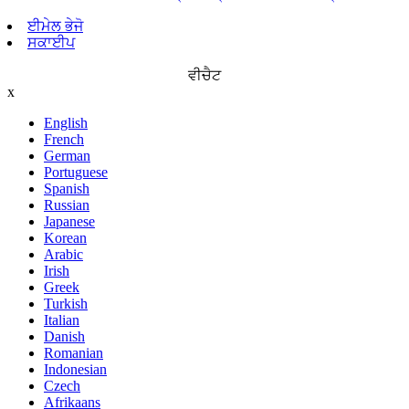
ਈਮੇਲ ਭੇਜੋ
ਸਕਾਈਪ
ਵੀਚੈਟ
x
English
French
German
Portuguese
Spanish
Russian
Japanese
Korean
Arabic
Irish
Greek
Turkish
Italian
Danish
Romanian
Indonesian
Czech
Afrikaans